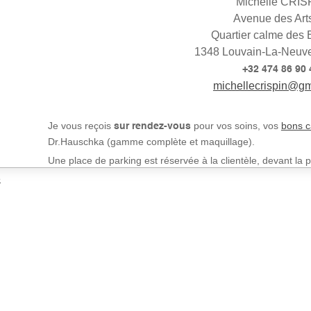
Michelle CRIS
Avenue des Art
Quartier calme des 
1348 Louvain-La-Neuve
+32 474 86 90 
michellecrispin@g
Je vous reçois
pour vos soins, vos
bons 
sur rendez-vous
Dr.Hauschka (gamme complète et maquillage).
Une place de parking est réservée à la clientèle, devant la
anthracite.
e
Pour mieux vous situer
L'institut est situé dans le quartier calme des Bruyères, face
pharmacie).
L'avenue des Arts est jonchée de différents établissements q
Escalpade
, la
Ferme Equestre
(stage à la ferme et hypothéra
l'
EPHEC
, le magasin Aldi.